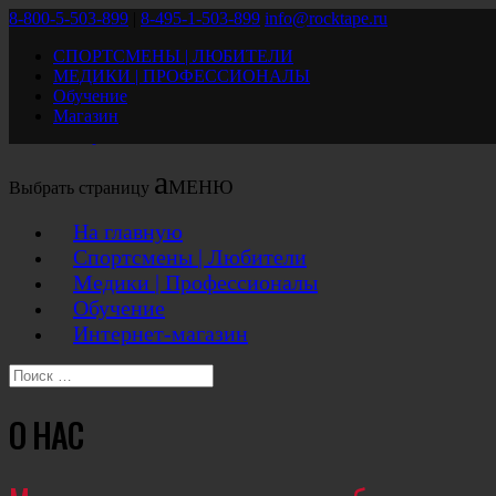
8-800-5-503-899
|
8-495-1-503-899
info@rocktape.ru
СПОРТСМЕНЫ | ЛЮБИТЕЛИ
На главную
МЕДИКИ | ПРОФЕССИОНАЛЫ
Спортсмены | Любители
Обучение
Медики | Профессионалы
Магазин
Обучение
Интернет-магазин
Выбрать страницу
На главную
Спортсмены | Любители
Медики | Профессионалы
Обучение
Интернет-магазин
О НАС