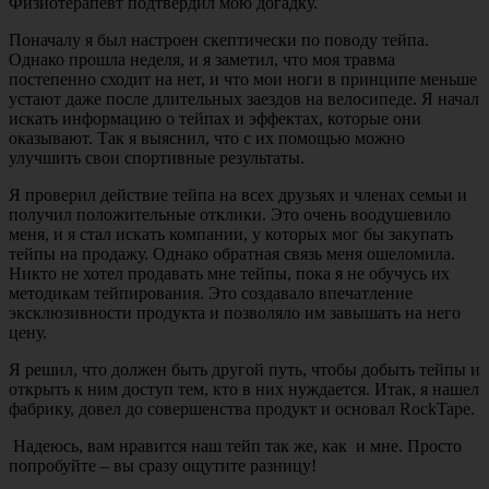
Физиотерапевт подтвердил мою догадку.
Поначалу я был настроен скептически по поводу тейпа.
Однако прошла неделя, и я заметил, что моя травма
постепенно сходит на нет, и что мои ноги в принципе меньше
устают даже после длительных заездов на велосипеде. Я начал
искать информацию о тейпах и эффектах, которые они
оказывают. Так я выяснил, что с их помощью можно
улучшить свои спортивные результаты.
Я проверил действие тейпа на всех друзьях и членах семьи и
получил положительные отклики. Это очень воодушевило
меня, и я стал искать компании, у которых мог бы закупать
тейпы на продажу. Однако обратная связь меня ошеломила.
Никто не хотел продавать мне тейпы, пока я не обучусь их
методикам тейпирования. Это создавало впечатление
эксклюзивности продукта и позволяло им завышать на него
цену.
Я решил, что должен быть другой путь, чтобы добыть тейпы и
открыть к ним доступ тем, кто в них нуждается. Итак, я нашел
фабрику, довел до совершенства продукт и основал RockTape.
Надеюсь, вам нравится наш тейп так же, как и мне. Просто
попробуйте – вы сразу ощутите разницу!