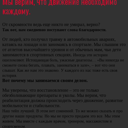
Мы верим, что движение необходимо
каждому.
От скромности ведь еще никто не умирал, верно?
Так вот, нам ежедневно поступают слова благодарности.
От людей, кто получил травму в автомобильных авариях,
катаясь на лошади или занимаясь в спортзале. Мы слышим это
от атлетов высочайшего уровня и от обычных мам, чьи дети
занимаются в спортивных секциях.
Иногда эти истории
ошеломляют. Истощающая боль, ужасные диагнозы… «Вы никогда не
сможете снова бегать, плавать, заниматься в зале», – вот что они
слышат. Как же нам это знакомо. У каждого из нас тоже есть своя
история.
Вот почему мы занимаемся своим делом.
Мы уверены, что восстановление – это не только
обезболивающие препараты и уколы. Мы верим, что
реабилитация должна происходить через движение, развитие
мобильности и стабильности.
Наш тейп лучший. В этом нет сомнений. То же можно сказать и про
другие наши продукты. Но мы не просто продаем это все. Мы этим
живем. Мы вместе с каждым врачом, тренером, массажистом и
спортсменом.