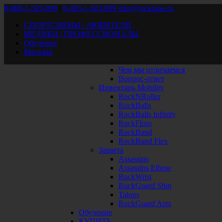
8-800-5-503-899
|
8-495-1-503-899
info@rocktape.ru
СПОРТСМЕНЫ | ЛЮБИТЕЛИ
В начало
МЕДИКИ | ПРОФЕССИОНАЛЫ
Продукция
Обучение
RockTape
Магазин
Обзор
Как это работает
Чем мы отличаемся
Вопрос-ответ
Инвентарь Mobility
RockNRoller
RockBalls
RockBalls Infinity
RockFloss
RockBand
RockBand Flex
Защита
Assassins
Assassins Elbow
RockWrist
RockGuard Shin
Talons
RockGuard Arm
Обучение
КУПИТЬ