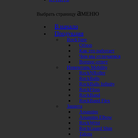
Выбрать страницу
В начало
Продукция
RockTape
Обзор
Как это работает
Чем мы отличаемся
Вопрос-ответ
Инвентарь Mobility
RockNRoller
RockBalls
RockBalls Infinity
RockFloss
RockBand
RockBand Flex
Защита
Assassins
Assassins Elbow
RockWrist
RockGuard Shin
Talons