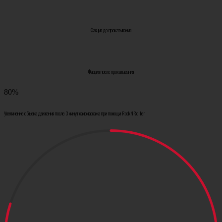
Фасция до прокатывания
Фасция после прокатывания
80
%
Увеличение объема движения после 3 минут самомассажа при помощи RockNRoller