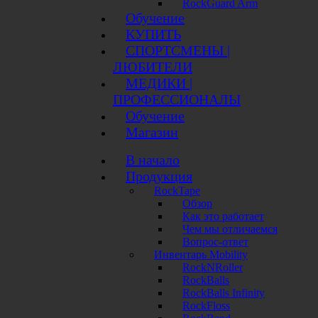
RockGuard Arm
Обучение
КУПИТЬ
СПОРТСМЕНЫ |
ЛЮБИТЕЛИ
МЕДИКИ |
ПРОФЕССИОНАЛЫ
Обучение
Магазин
В начало
Продукция
RockTape
Обзор
Как это работает
Чем мы отличаемся
Вопрос-ответ
Инвентарь Mobility
RockNRoller
RockBalls
RockBalls Infinity
RockFloss