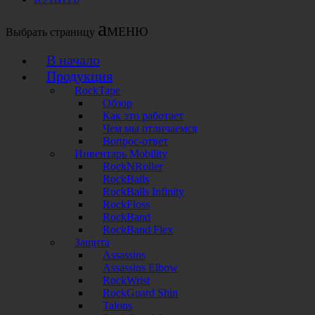
Выбрать страницу
В начало
Продукция
RockTape
Обзор
Как это работает
Чем мы отличаемся
Вопрос-ответ
Инвентарь Mobility
RockNRoller
RockBalls
RockBalls Infinity
RockFloss
RockBand
RockBand Flex
Защита
Assassins
Assassins Elbow
RockWrist
RockGuard Shin
Talons