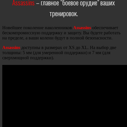
Assassins
– главное “боевое орудие” ваших
тренировок.
Новейшее поколение наколенников
Assassins
обеспечивает
бескомпромиссную поддержку и защиту. Вы будете работать
на пределе, а ваши колени будут в полной безопасности.
Assassins
доступны в размерах от XS до XL. На выбор две
толщины: 5 мм (для умеренной поддержки) и 7 мм (для
сверхмощной поддержки).