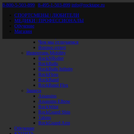
8-800-5-503-899
|
8-495-1-503-899
info@rocktape.ru
СПОРТСМЕНЫ | ЛЮБИТЕЛИ
В начало
МЕДИКИ | ПРОФЕССИОНАЛЫ
Продукция
Обучение
RockTape
Магазин
Обзор
Как это работает
Чем мы отличаемся
Вопрос-ответ
Инвентарь Mobility
RockNRoller
RockBalls
RockBalls Infinity
RockFloss
RockBand
RockBand Flex
Защита
Assassins
Assassins Elbow
RockWrist
RockGuard Shin
Talons
RockGuard Arm
Обучение
КУПИТЬ