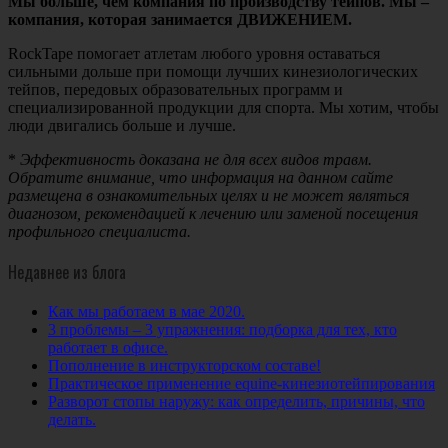
Мы больше, чем компания по производству тейпов. Мы –
компания, которая занимается ДВИЖЕНИЕМ.
RockTape
помогает атлетам любого уровня оставаться
сильными дольше при помощи лучших кинезиологических
тейпов, передовых образовательных программ и
специализированной продукции для спорта. Мы хотим
,
чтобы
люди двигались больше и лучше
.
*
Эффективность доказана не для всех видов травм.
Обратите внимание, что информация на данном сайте
размещена в ознакомительных целях и не может являться
диагнозом, рекомендацией к лечению или заменой посещения
профильного специалиста.
Недавнее из блога
Как мы работаем в мае 2020.
3 проблемы – 3 упражнения: подборка для тех, кто
работает в офисе.
Пополнение в инструкторском составе!
Практическое применение equine-кинезиотейпирования
Разворот стопы наружу: как определить, причины, что
делать.